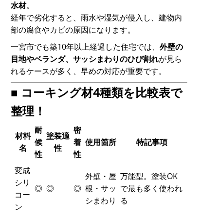
水材
。
経年で劣化すると、雨水や湿気が侵入し、建物内
部の腐食やカビの原因になります。
一宮市でも築10年以上経過した住宅では、
外壁の
目地やベランダ、サッシまわりのひび割れ
が見ら
れるケースが多く、早めの対応が重要です。
■ コーキング材4種類を比較表で
整理！
耐
密
材料
塗装適
候
着
使用箇所
特記事項
名
性
性
性
変成
外壁・屋
万能型。塗装OK
シリ
◎
◎
◎
根・サッ
で最も多く使われ
コー
シまわり
る
ン