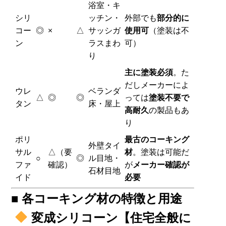
浴室・キ
シリ
ッチン・
外部でも
部分的に
コー
◎
×
△
サッシガ
使用可
（塗装は不
ン
ラスまわ
可）
り
主に塗装必須
。た
だしメーカーによ
ウレ
ベランダ
△
◎
◎
っては
塗装不要で
タン
床・屋上
高耐久
の製品もあ
り
ポリ
最古のコーキング
外壁タイ
サル
△（要
材
。塗装は可能だ
○
◎
ル目地・
ファ
確認）
が
メーカー確認が
石材目地
イド
必要
■ 各コーキング材の特徴と用途
変成シリコーン【住宅全般に